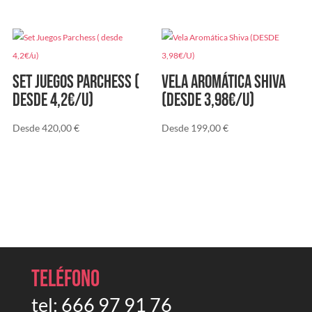
Set Juegos Parchess (
Vela Aromática Shiva
desde 4,2€/u)
(DESDE 3,98€/U)
Desde
420,00
€
Desde
199,00
€
Teléfono
tel:
666 97 91 76