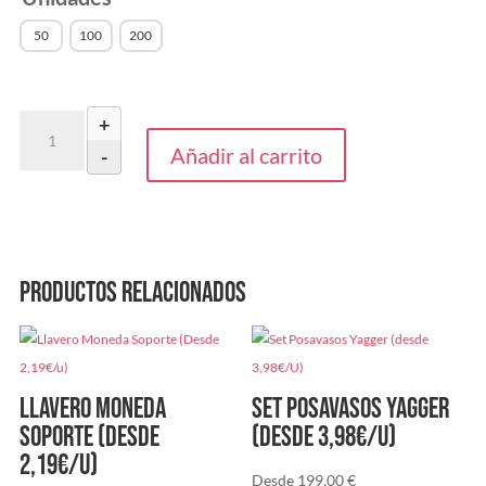
50
100
200
Petaca
+
Lindog
Añadir al carrito
-
(Desde
4,2€/u)
cantidad
Productos relacionados
Llavero Moneda
Set Posavasos Yagger
Soporte (Desde
(desde 3,98€/U)
2,19€/u)
Desde
199,00
€