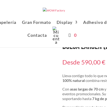
apelería
Gran Formato
Display
Adhesivo d
Contacta
0
Bolsa Larsen (
Desde
590,00
€
Lleva contigo todo lo que ne
100% natural
combina resis
Con
asas largas de 70 cm
y
eventos promocionales. Su 
soportando hasta
7 kg de 