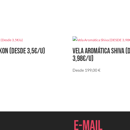
cantidad
kon (Desde 3,5€/u)
Vela Aromática Shiva (
3,98€/U)
Desde
199,00
€
E-mail