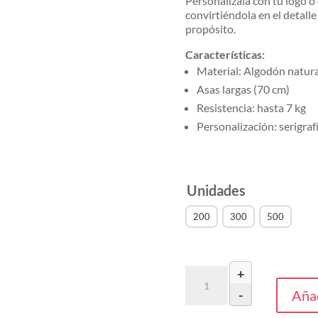
Personalízala con tu logo 
convirtiéndola en el detall
propósito.
Características:
Material: Algodón natura
Asas largas (70 cm)
Resistencia: hasta 7 kg
Personalización: serigrafí
Unidades
200
300
500
+
Bolsa
Larsen
Añad
-
(Des
2,95€/U)