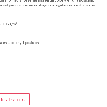
o diseño mediante
serigrafía en un color y en una posición
,
e ideal para campañas ecológicas o regalos corporativos con
l 105 g/m²
a en 1 color y 1 posición
ir al carrito