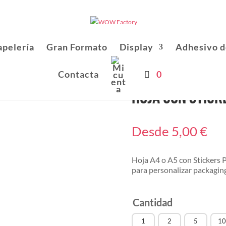
apelería
Gran Formato
Display
Adhesivo d
Contacta
0
Hoja con stick
Desde
5,00
€
Hoja A4 o A5 con Stickers P
para personalizar packaging
Cantidad
1
2
5
10