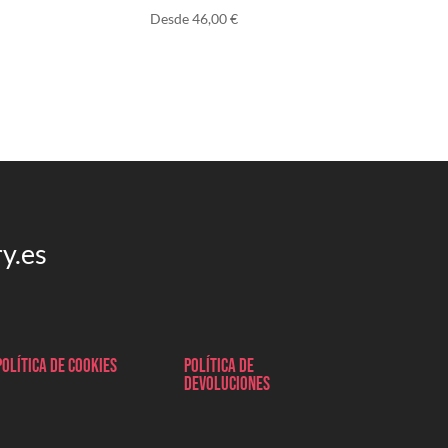
Desde
46,00
€
y.es
Política de cookies
Política de
devoluciones