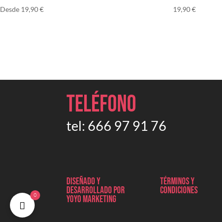
Desde
19,90
€
19,90
€
Teléfono
tel:
666 97 91 76
Diseñado y
Términos y
desarrollado por
condiciones
0
Yoyo marketing