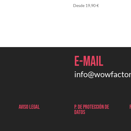
Desde
19,90
€
E-mail
info@wowfactor
Aviso legal
P. de protección de
datos