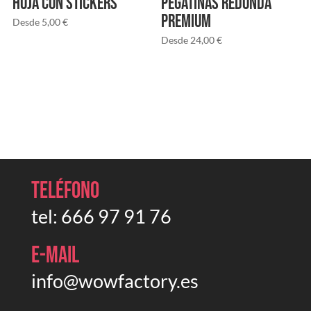
Hoja con stickers
Pegatinas redonda
PREMIUM
Desde
5,00
€
Desde
24,00
€
Teléfono
tel:
666 97 91 76
E-mail
info@wowfactory.es