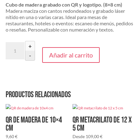
Cubo de madera grabado con QR y logotipo. (8×8 cm)
Madera maciza con cantos redondeados y grabado láser
nítido en una o varias caras. Ideal para mesas de
restaurantes, hoteles o eventos: escaneo de menús, pedidos
o reseñas. Personalizable con numeración y textos.
Cubo
+
madera
Añadir al carrito
-
grabado
cantidad
Productos relacionados
QR de madera de 10×4
QR metacrilato de 12 x
cm
5 cm
9,60
€
Desde
109,00
€