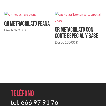
QR metracrilato peana
QR Metacrilato con
Desde
169,00
€
corte especial y base
Desde
130,00
€
Teléfono
tel:
666 97 91 76