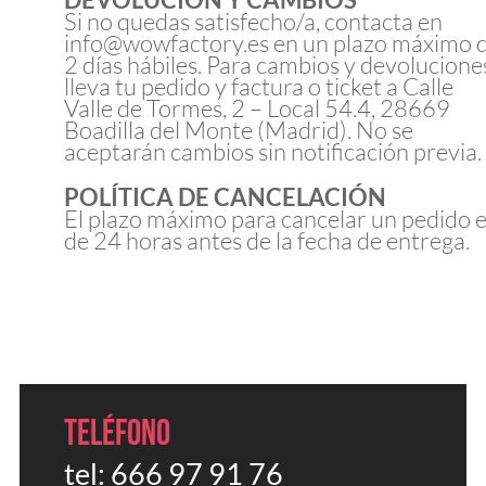
Si no quedas satisfecho/a, contacta en
info@wowfactory.es en un plazo máximo 
2 días hábiles. Para cambios y devolucione
lleva tu pedido y factura o ticket a Calle
Valle de Tormes, 2 – Local 54.4, 28669
Boadilla del Monte (Madrid). No se
aceptarán cambios sin notificación previa.
POLÍTICA DE CANCELACIÓN
El plazo máximo para cancelar un pedido 
de 24 horas antes de la fecha de entrega.
Teléfono
tel:
666 97 91 76