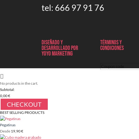
tel:
666 97 91 76
Diseñado y
Términos y
desarrollado por
condiciones
Yoyo marketing
No products in the cart.
Subtotal:
0,00
€
CHECKOUT
BEST SELLING PRODUCTS
Pegatinas
Desde
19,90
€