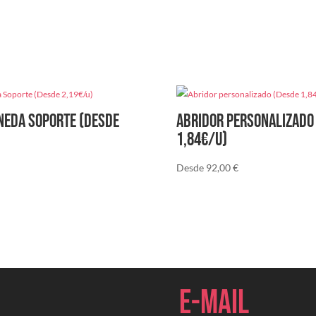
3,98€/U)
cantidad
neda Soporte (Desde
Abridor personalizado
1,84€/u)
Desde
92,00
€
E-mail