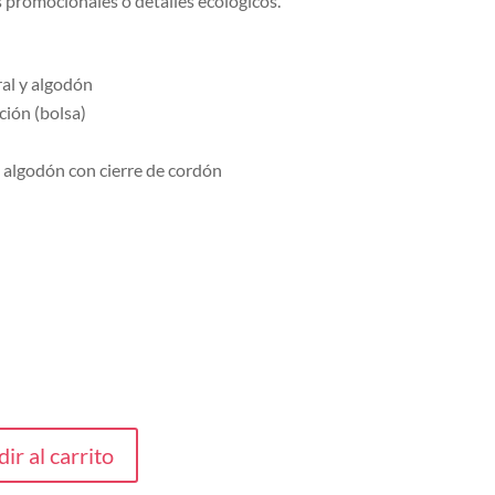
os promocionales o detalles ecológicos.
al y algodón
ión (bolsa)
 algodón con cierre de cordón
ir al carrito