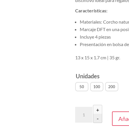
distintivo ideal para regal
Características:
Materiales: Corcho natur
Marcaje DFT en una posic
Incluye 4 piezas
Presentación en bolsa de
13 x 15 x 1.7 cm | 35 gr.
Unidades
50
100
200
+
Set
Posavasos
Añad
-
Yagger
(desde