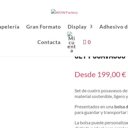
apelería
Gran Formato
Display
Adhesivo d
Contacta
0
Set Posavasos 
Desde
199,00
€
Set de cuatro posavasos de 
material sostenible, ligero 
Presentados en una
bolsa 
para guardar y transporta
La bolsa puede personaliz