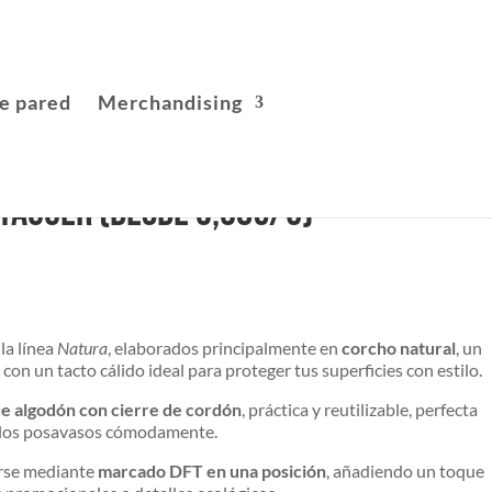
e pared
Merchandising
Yagger (desde 3,98€/U)
la línea
Natura
, elaborados principalmente en
corcho natural
, un
y con un tacto cálido ideal para proteger tus superficies con estilo.
de algodón con cierre de cordón
, práctica y reutilizable, perfecta
r los posavasos cómodamente.
arse mediante
marcado DFT en una posición
, añadiendo un toque