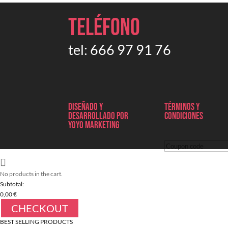
Teléfono
tel:
666 97 91 76
Diseñado y
Términos y
desarrollado por
condiciones
Yoyo marketing
No products in the cart.
Subtotal:
0,00
€
CHECKOUT
BEST SELLING PRODUCTS