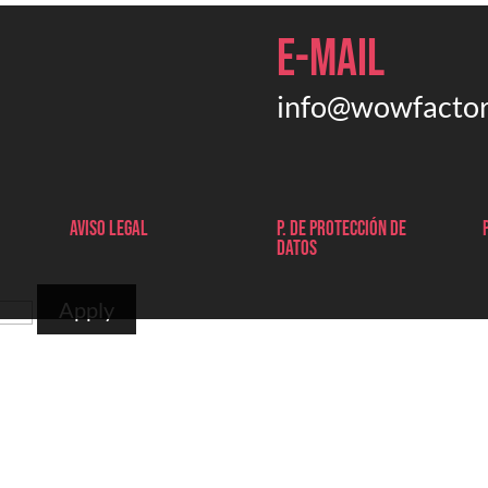
E-mail
info@wowfactor
Aviso legal
P. de protección de
datos
Apply