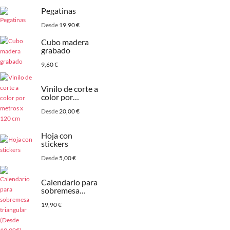
Pegatinas
Desde
19,90
€
Cubo madera
grabado
9,60
€
Vinilo de corte a
color por
metros x 120
Desde
20,00
€
cm
Hoja con
stickers
Desde
5,00
€
Calendario para
sobremesa
triangular
19,90
€
(Desde 19,90€)