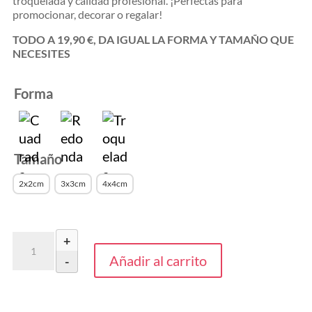
troquelada y calidad profesional. ¡Perfectas para
promocionar, decorar o regalar!
TODO A 19,90 €, DA IGUAL LA FORMA Y TAMAÑO QUE
NECESITES
Forma
Tamaño
2x2cm
3x3cm
4x4cm
100
+
pegatinas
Añadir al carrito
-
por
19,90€
cantidad