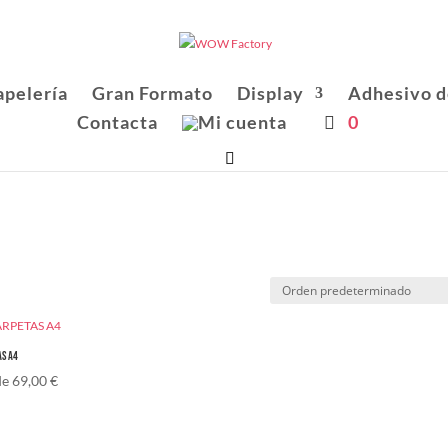
apelería
Gran Formato
Display
Adhesivo d
Contacta
0
AS A4
de
69,00
€