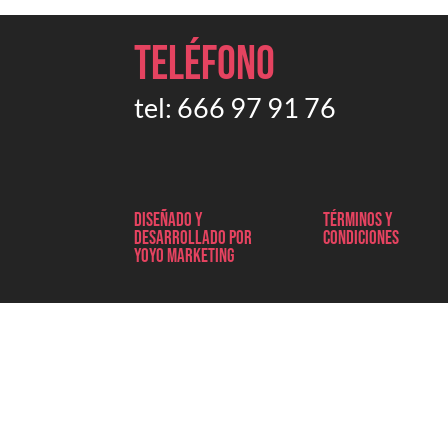
Teléfono
tel:
666 97 91 76
Diseñado y
Términos y
desarrollado por
condiciones
Yoyo marketing