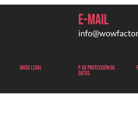
E-mail
info@wowfactor
Aviso legal
P. de protección de
datos